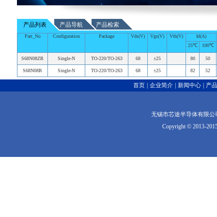
产品列表
产品导航
产品检索
Part_No
Configuration
Package
Vds(V)
Vgs(V)
Vth(V)
Id(A)
25℃
100℃
S68N08ZR
Single-N
TO-220/TO-263
68
±25
80
50
S68N08R
Single-N
TO-220/TO-263
68
±25
82
52
首页
|
企业简介
|
新闻中心
|
产
无锡市芯途半导体有限公司版权
Copyright © 2013-2015