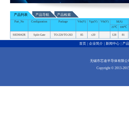
产品列表
产品导航
产品检索
Part_No
Configuration
Package
Vds(V)
Vgs(V)
Vth(V)
Id(A)
25℃
100℃
S85N042R
Split-Gate
TO-220/TO-263
85
±20
128
81
首页
|
企业简介
|
新闻中心
|
产
无锡市芯途半导体有限公司版权
Copyright © 2013-2015