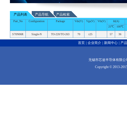
产品列表
产品导航
产品检索
Part_No
Configuration
Package
Vds(V)
Vgs(V)
Vth(V)
Id(A)
25℃
100℃
S70N06R
Single-N
TO-220/TO-263
70
±25
57
36
首页
|
企业简介
|
新闻中心
|
产
无锡市芯途半导体有限公司版权
Copyright © 2013-2015