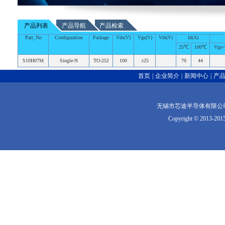
产品列表
产品导航
产品检索
Part_No
Configuration
Package
Vds(V)
Vgs(V)
Vth(V)
Id(A)
25℃
100℃
Vgs=
S10H07M
Single-N
TO-252
100
±25
70
44
首页
|
企业简介
|
新闻中心
|
产
无锡市芯途半导体有限公司版权
Copyright © 2013-2015